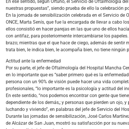
En ese sentido, según Ortuño, el Servicio de Oftalmología de
nuestras propuestas”, siendo prueba de ello la celebración po
En la jornada de sensibilización celebrada en el Servicio de 
ONCE, Marta Senís, que fue la encargada de llevar a cabo los
ellos consistió en hacer parejas en las que uno de ellos hací
con antifaz, para posteriormente intercambiarse los papeles. 
brazo; mientras que el que hace de ciego, además de sentir me
trata bien, le indica bien, le acompaña bien, no tiene ningún 
Actitud ante la enfermedad
Por su parte, el jefe de Oftalmología del Hospital Mancha Ce
en lo importante que es “saber primero qué es la enfermedad
persona con un 90% de visión puede hacer una vida completa
profesionales, “lo importante es la psicología y actitud del in
En este sentido, “nos podemos encontrar con gente que tiene
dependiente de los demás,; y personas que pierden un ojo, y p
luchando y viviendo”, en palabras del jefe de Servicio del H
Durante las jornadas de sensibilización, José Carlos Martín
de Alcázar de San Juan, mostró su satisfacción por su nueva