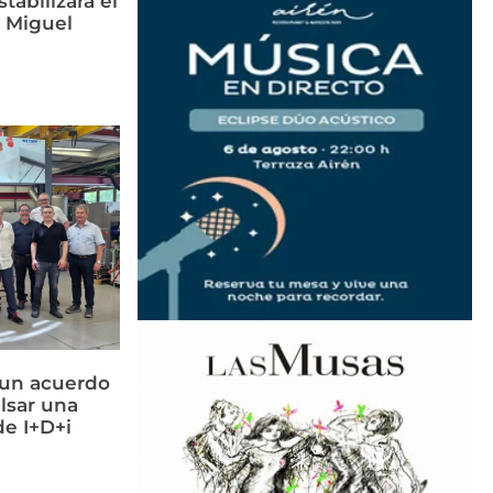
tabilizará el
n Miguel
 un acuerdo
lsar una
e I+D+i