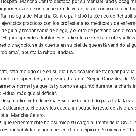
l Hospital Mancha Centro destaca por su “sensibilidad y acogim
r primera vez de un encuentro de estas características en un hos
Oftalmología del Mancha Centro participó la técnico de Rehabilit
 ejercicios prácticos con los profesionales médicos y de enferm
a de guía y responsable de ciego, y el otro de persona con disca
“El guía aprende a hablarles e indicarles correctamente y a lleva
dio y agobio, se da cuenta en su piel de que está vendido al guía
problema”, apunta la rehabilitadora.
ntro, oftalmólogo que en su día tuvo ocasión de trabajar para la
 antes de aprender y empezar a tratarla”. Según González del Va
mente normal ya que, tal y como se apuntó durante la charla i
dividuo, más que el déficit”.
 desprendimiento de retina y se queda hundido para toda la vid
rácticamente el otro, y les queda un pequeño resto de visión, y
ospital Mancha Centro.
ez, que recientemente ha asumido su cargo al frente de la ONCE 
 responsabilidad y por tener en el municipio un Servicio de Oft