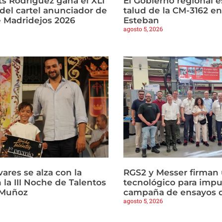
ts Rodríguez gana el XLI
El Gobierno regional es
del cartel anunciador de
talud de la CM-3162 e
e Madridejos 2026
Esteban
agosto 5, 2026
vares se alza con la
RGS2 y Messer firman
n la III Noche de Talentos
tecnológico para impu
 Muñoz
campaña de ensayos d
agosto 5, 2026