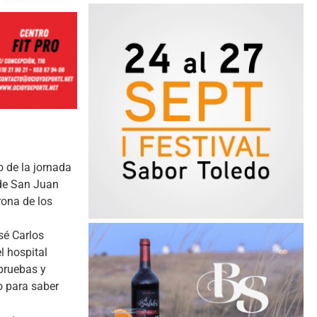
o de la jornada
 de San Juan
rona de los
sé Carlos
l hospital
pruebas y
o para saber