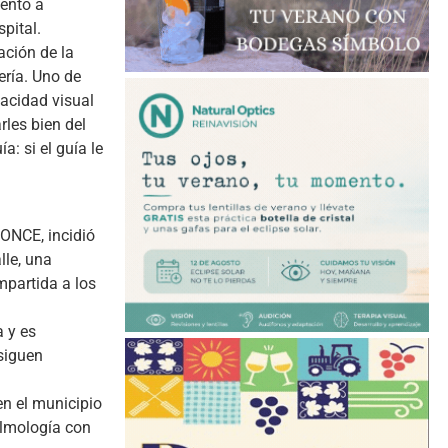
iento a
pital.
ación de la
ería. Uno de
pacidad visual
rles bien del
: si el guía le
 ONCE, incidió
lle, una
mpartida a los
a y es
 siguen
en el municipio
almología con