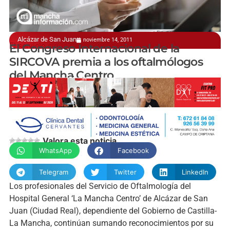
Alcázar de San Juan
noviembre 14, 2011
El servicio sigue sumando reconocimientos
El Congreso Internacional de la
SIRCOVA premia a los oftalmólogos
del Mancha Centro
manchainformacion.com
Valora esta noticia
WhatsApp
Facebook
Telegram
Twitter
LinkedIn
Los profesionales del Servicio de Oftalmología del
Hospital General ‘La Mancha Centro’ de Alcázar de San
Juan (Ciudad Real), dependiente del Gobierno de Castilla-
La Mancha, continúan sumando reconocimientos por su