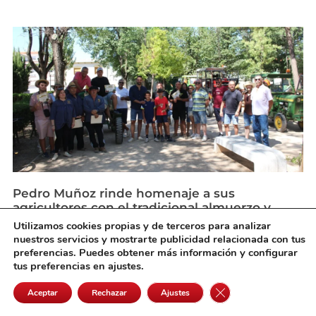
Pedro Muñoz rinde homenaje a sus
agricultores con el tradicional almuerzo y
desfile de tractores antiguos
Utilizamos cookies propias y de terceros para analizar
agosto 6, 2026
nuestros servicios y mostrarte publicidad relacionada con tus
preferencias. Puedes obtener más información y configurar
tus preferencias en ajustes.
Cerrar el banner de 
Aceptar
Rechazar
Ajustes