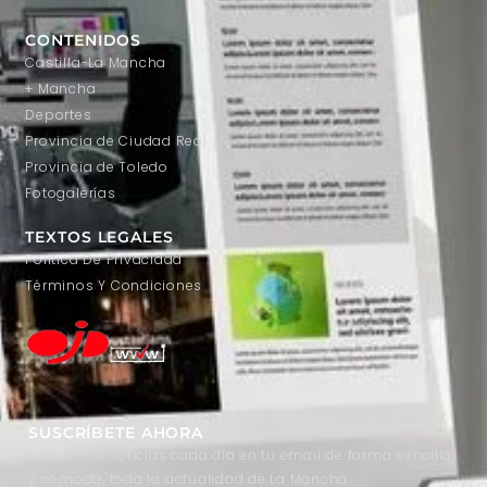
CONTENIDOS
Castilla-La Mancha
+ Mancha
Deportes
Provincia de Ciudad Real
Provincia de Toledo
Fotogalerías
TEXTOS LEGALES
Política De Privacidad
Términos Y Condiciones
SUSCRÍBETE AHORA
Recibe las noticias cada día en tu email de forma sencilla
y cómoda, toda la actualidad de La Mancha.