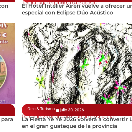
Tendrá lugar el próximo 6 de agosto
con
El Hotel Intelier Airén vuelve a ofrecer 
especial con Eclipse Dúo Acústico
Ocio & Turismo
julio 30, 2026
Domingo, 23 de agosto - Campo de Criptana
 para
La Fiesta Ye Yé 2026 volverá a convertir
en el gran guateque de la provincia