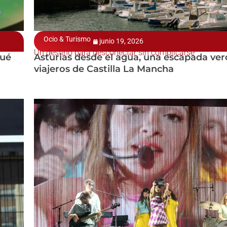
Ocio & Turismo
junio 19, 2026
Un destino para desconectar sin complicarse
qué
Asturias desde el agua, una escapada ver
viajeros de Castilla La Mancha