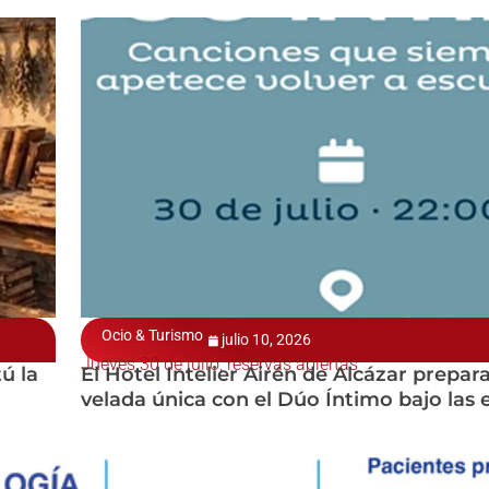
Ocio & Turismo
julio 10, 2026
Jueves 30 de julio, reservas abiertas
ú la
El Hotel Intelier Airén de Alcázar prepar
velada única con el Dúo Íntimo bajo las e