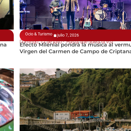
Ocio & Turismo
julio 7, 2026
Domingo, 12 de julio - 'Hasta que duela la voz"
una
Efecto Milenial pondrá la música al vermu
Virgen del Carmen de Campo de Criptan