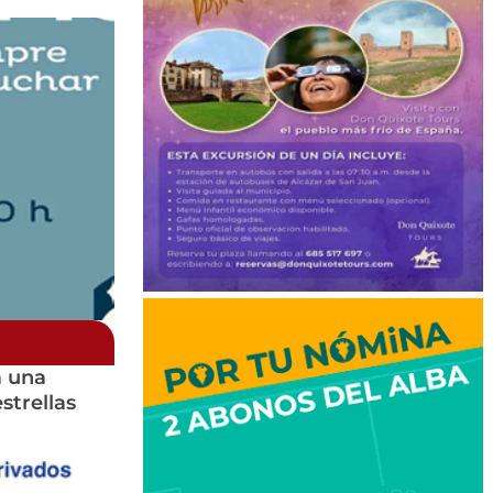
a una
strellas