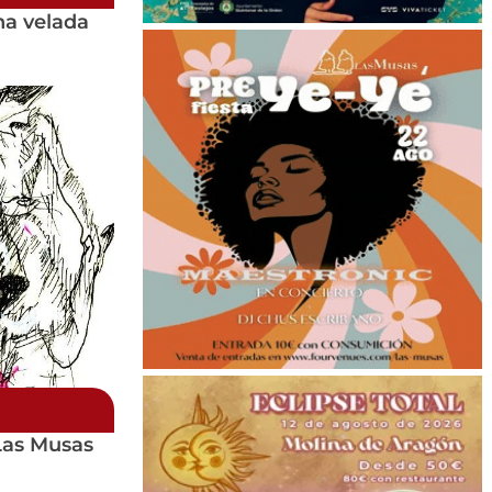
una velada
 Las Musas