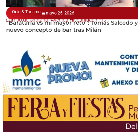
Ocio & Turismo
mayo 25, 2026
Campo de Criptana -Avenida Hispanidad nº10
“Barataria es mi mayor reto”: Tomás Salcedo y
nuevo concepto de bar tras Milán