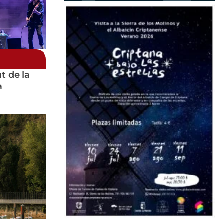
t de la
a