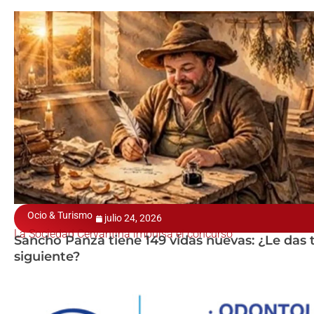
Ocio & Turismo
julio 24, 2026
La Sociedad Cervantina impulsa el concurso
Sancho Panza tiene 149 vidas nuevas: ¿Le das t
siguiente?