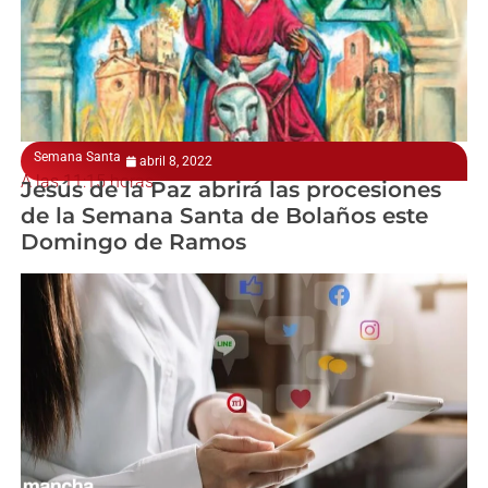
Semana Santa
abril 8, 2022
A las 11:15 horas
Jesús de la Paz abrirá las procesiones
de la Semana Santa de Bolaños este
Domingo de Ramos