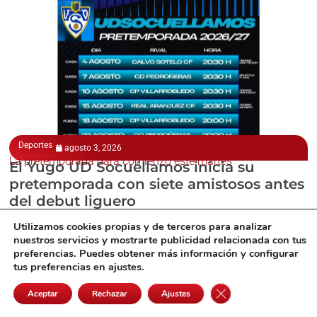
Deportes
agosto 3, 2026
La pretemporada dará comienzo este martes
El Yugo UD Socuéllamos inicia su
pretemporada con siete amistosos antes
del debut liguero
Utilizamos cookies propias y de terceros para analizar
nuestros servicios y mostrarte publicidad relacionada con tus
preferencias. Puedes obtener más información y configurar
tus preferencias en ajustes.
Cerrar el banner de 
Aceptar
Rechazar
Ajustes