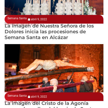
Semana Santa
abril 9, 2022
Semana Santa 2022
La imagen de Nuestra Señora de los
Dolores inicia las procesiones de
Semana Santa en Alcázar
Semana Santa
abril 9, 2022
Alcázar de San Juan
La imagen del Cristo de la Agonía