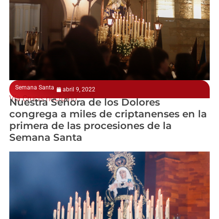
Semana Santa
abril 9, 2022
Vía Crucis nocturno
Nuestra Señora de los Dolores
congrega a miles de criptanenses en la
primera de las procesiones de la
Semana Santa