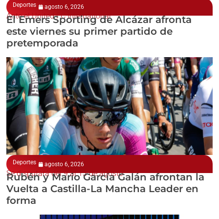
Deportes
agosto 6, 2026
Ante el United FC International
El Emers Sporting de Alcázar afronta
este viernes su primer partido de
pretemporada
Deportes
agosto 6, 2026
Se disputará del 9 al 13 de agosto
Rubén y Mario García Galán afrontan la
Vuelta a Castilla-La Mancha Leader en
forma