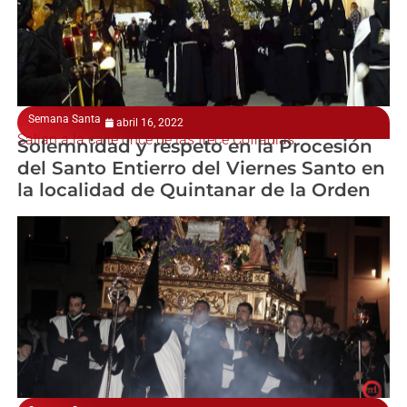
Semana Santa
abril 16, 2022
Salían a la calle once de las trece Cofradías
Solemnidad y respeto en la Procesión
del Santo Entierro del Viernes Santo en
la localidad de Quintanar de la Orden