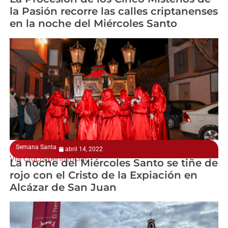
la Pasión recorre las calles criptanenses
en la noche del Miércoles Santo
Semana Santa
abril 14, 2022
Vía Crucis penitencial
La noche del Miércoles Santo se tiñe de
rojo con el Cristo de la Expiación en
Alcázar de San Juan