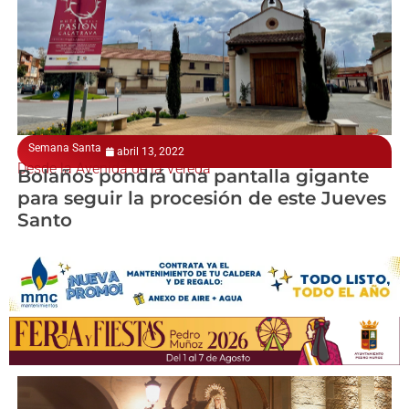
Semana Santa
abril 13, 2022
Desde la Avenida de la Vereda
Bolaños pondrá una pantalla gigante
para seguir la procesión de este Jueves
Santo