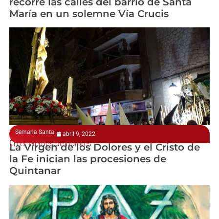
recorre las calles del barrio de Santa
María en un solemne Vía Crucis
Semana Santa
abril 9, 2022
En el Viernes de Dolores
La Virgen de los Dolores y el Cristo de
la Fe inician las procesiones de
Quintanar