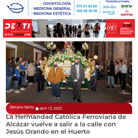
Semana Santa
abril 15, 2022
Jueves Santo
La Hermandad Católica Ferroviaria de
Alcázar vuelve a salir a la calle con
Jesús Orando en el Huerto