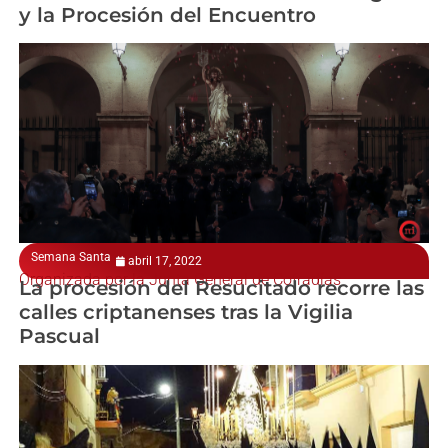
y la Procesión del Encuentro
Semana Santa
abril 17, 2022
Organizada por la Junta General de Cofradías
La procesión del Resucitado recorre las
calles criptanenses tras la Vigilia
Pascual