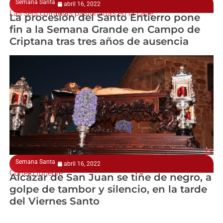
Semana Santa
abril 16, 2022
Las seis cofradías pasionarias en la calle
La procesión del Santo Entierro pone
fin a la Semana Grande en Campo de
Criptana tras tres años de ausencia
Semana Santa
abril 16, 2022
Cortejo fúnebre
Alcázar de San Juan se tiñe de negro, a
golpe de tambor y silencio, en la tarde
del Viernes Santo