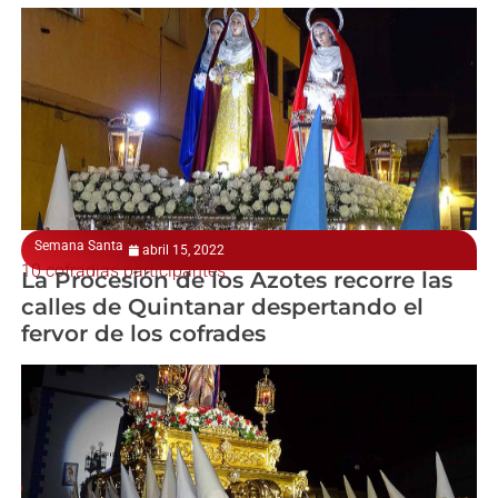
Semana Santa
abril 15, 2022
10 cofradías participantes
La Procesión de los Azotes recorre las
calles de Quintanar despertando el
fervor de los cofrades