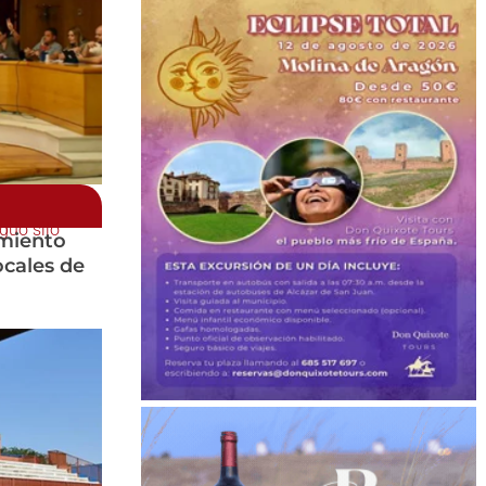
guo silo
imiento
locales de