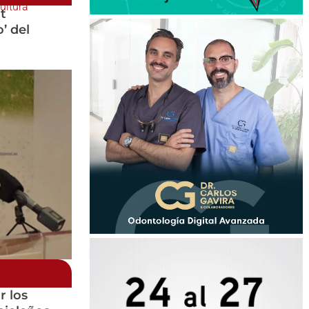
ultura
t
’ del
r los