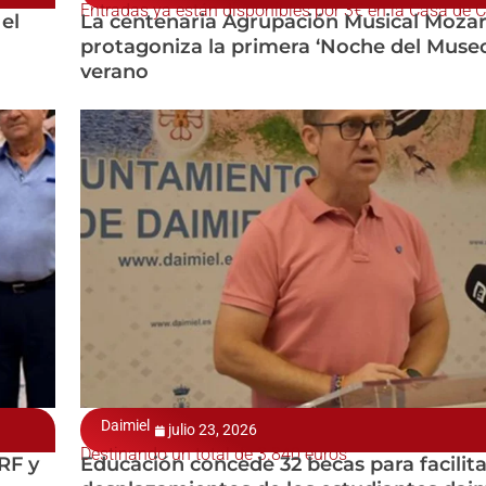
Entradas ya están disponibles por 3€ en la Casa de C
el
La centenaria Agrupación Musical Mozar
protagoniza la primera ‘Noche del Museo
verano
Daimiel
julio 23, 2026
Destinando un total de 3.840 euros
RF y
Educación concede 32 becas para facilita