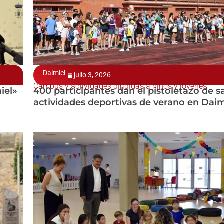
Daimiel
julio 3, 2026
Campus y actividades dirigidas a niños y jóvenes
iel»
400 participantes dan el pistoletazo de sa
actividades deportivas de verano en Daim