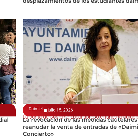
desplazamientos de los estudiantes dai
Daimiel
julio 15, 2026
La Junta de Gobierno Local aprobó el lunes la adjudi
dial
La revocación de las medidas cautelares
reanudar la venta de entradas de «Daimi
Concierto»