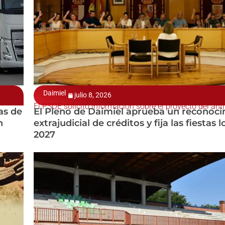
Daimiel
julio 8, 2026
El PSOE solicitó información sobre el proyecto del anti
as de
El Pleno de Daimiel aprueba un reconoc
n
extrajudicial de créditos y fija las fiestas 
2027