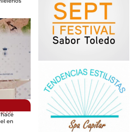
mieleños
cación
 hace
el en