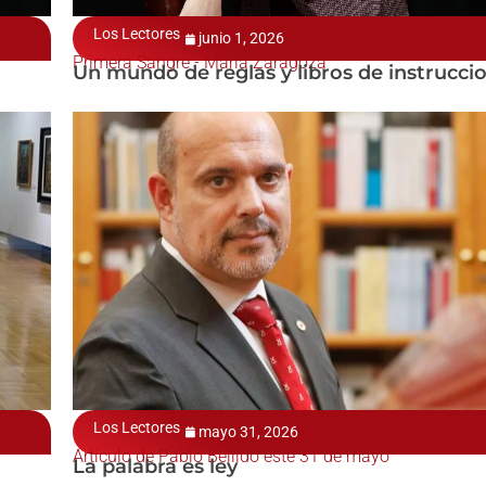
Los Lectores
junio 1, 2026
Primera Sangre - María Zaragoza
Un mundo de reglas y libros de instrucci
Los Lectores
mayo 31, 2026
Artículo de Pablo Bellido este 31 de mayo
La palabra es ley