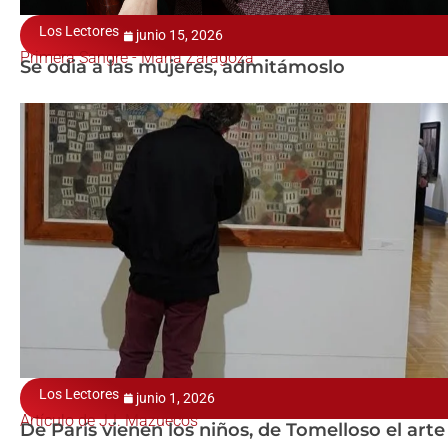
Los Lectores
junio 15, 2026
Primera Sangre - María Zaragoza
Se odia a las mujeres, admitámoslo
Los Lectores
junio 1, 2026
Artículo de JJ. Mazuecos
De París vienen los niños, de Tomelloso el arte