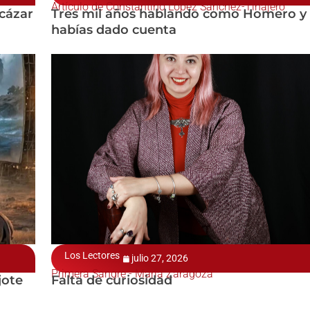
Artículo de Constantino López Sánchez-Tinajero
lcázar
Tres mil años hablando como Homero y 
habías dado cuenta
Los Lectores
julio 27, 2026
Primera Sangre - María Zaragoza
jote
Falta de curiosidad