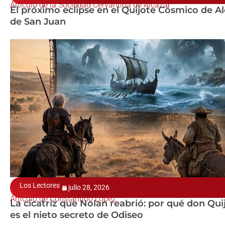
Artículo de la Sociedad Cervantina de Alcázar
El próximo eclipse en el Quijote Cósmico de A
de San Juan
Los Lectores
julio 28, 2026
Artículo de Constantino López
La cicatriz que Nolan reabrió: por qué don Qui
es el nieto secreto de Odiseo