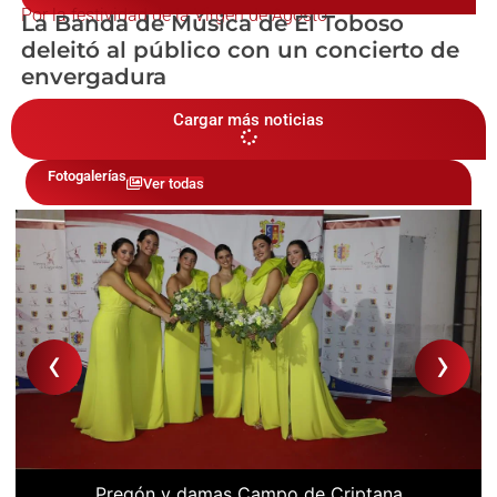
Por la festividad de la Virgen de Agosto
La Banda de Música de El Toboso
deleitó al público con un concierto de
envergadura
Cargar más noticias
Fotogalerías
Ver todas
‹
›
Pregón y damas Campo de Criptana