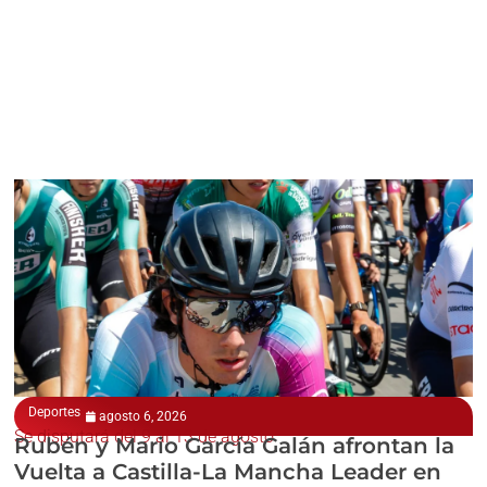
Deportes
agosto 6, 2026
Se disputará del 9 al 13 de agosto
Rubén y Mario García Galán afrontan la
Vuelta a Castilla-La Mancha Leader en