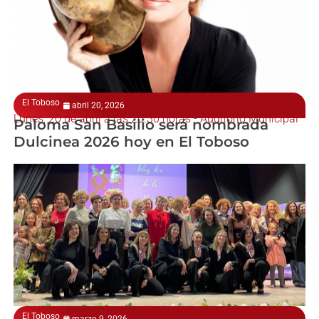
El Toboso
abril 20, 2026
Lunes, 20 de abril a las 20.30 horas - Auditorio Municipal
Paloma San Basilio será nombrada
Dulcinea 2026 hoy en El Toboso
El Toboso
marzo 9, 2026