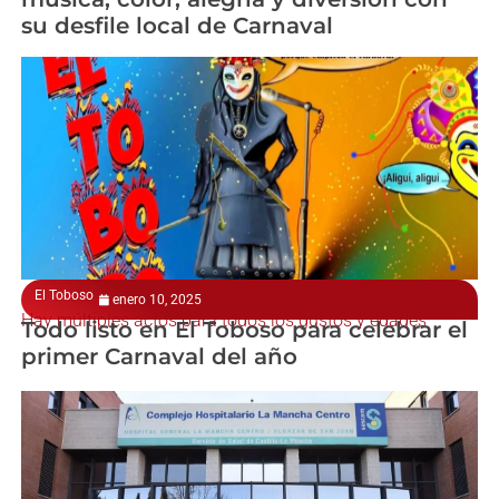
su desfile local de Carnaval
El Toboso
enero 10, 2025
Hay múltiples actos para todos los gustos y edades
Todo listo en El Toboso para celebrar el
primer Carnaval del año