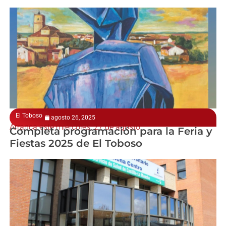
El Toboso
agosto 26, 2025
Arranca este miércoles, 27 de agosto
Completa programación para la Feria y
Fiestas 2025 de El Toboso