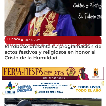
El Toboso
junio 4, 2025
Se está desarrollando entre los días 1 y 22 de junio
El Toboso presenta su programación de
actos festivos y religiosos en honor al
Cristo de la Humildad