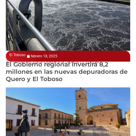
El Toboso
febrero 18, 2025
3,7 millones para Quero y 4,5 para El Toboso
El Gobierno regional invertirá 8,2
millones en las nuevas depuradoras de
Quero y El Toboso