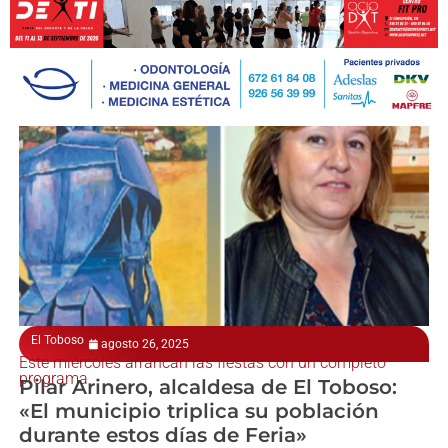
El Toboso
agosto 26, 2025
Este miércoles arrancan las fiestas con un completo
programa
Pilar Arinero, alcaldesa de El Toboso:
«El municipio triplica su población
durante estos días de Feria»