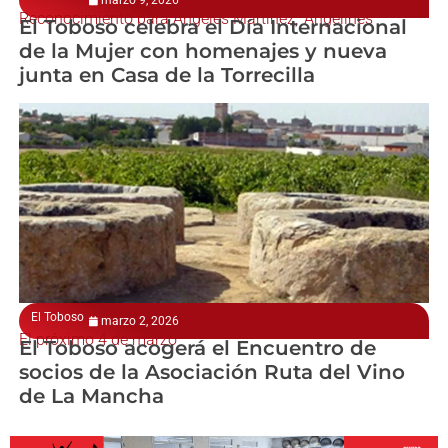
Reconocimiento para Ángeles Martínez, 'Angelines'
El Toboso celebra el Día Internacional
de la Mujer con homenajes y nueva
junta en Casa de la Torrecilla
El Toboso
marzo 2, 2026
El próximo 4 de marzo
El Toboso acogerá el Encuentro de
socios de la Asociación Ruta del Vino
de La Mancha