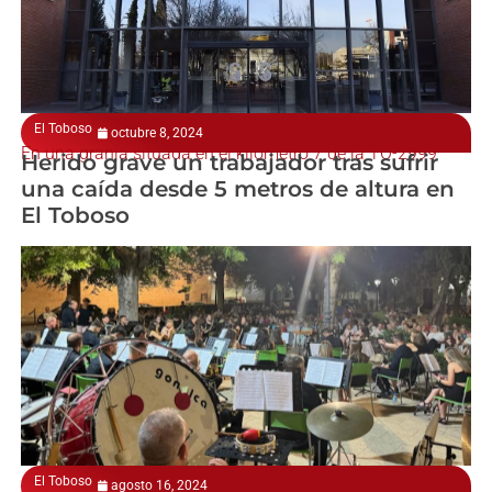
El Toboso
octubre 8, 2024
En una granja situada en el kilómetro 7 de la TO-2999
Herido grave un trabajador tras sufrir
una caída desde 5 metros de altura en
El Toboso
El Toboso
agosto 16, 2024