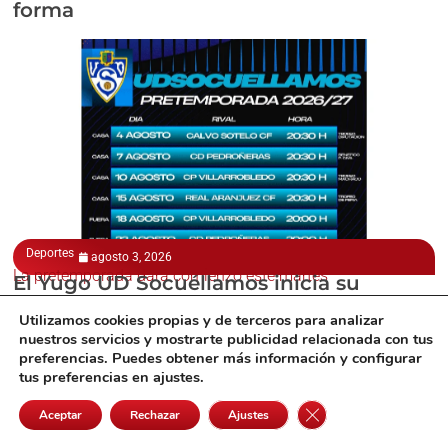
forma
Deportes
agosto 3, 2026
La pretemporada dará comienzo este martes
El Yugo UD Socuéllamos inicia su
pretemporada con siete amistosos antes
Utilizamos cookies propias y de terceros para analizar
del debut liguero
nuestros servicios y mostrarte publicidad relacionada con tus
preferencias. Puedes obtener más información y configurar
tus preferencias en ajustes.
Cerrar el banner de 
Aceptar
Rechazar
Ajustes