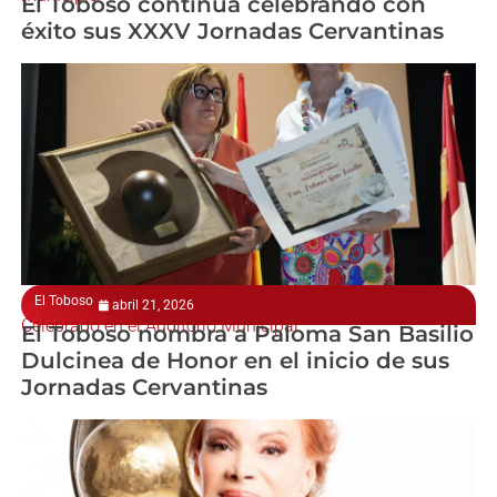
El Toboso continúa celebrando con
éxito sus XXXV Jornadas Cervantinas
El Toboso
abril 21, 2026
Celebrado en el Auditorio Municipal
El Toboso nombra a Paloma San Basilio
Dulcinea de Honor en el inicio de sus
Jornadas Cervantinas