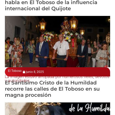
habla en El Toboso de la influencia
internacional del Quijote
El Toboso
junio 8, 2025
La imagen estuvo arropada por numerosos fieles, devotos
y autoridades
El Santísimo Cristo de la Humildad
recorre las calles de El Toboso en su
magna procesión