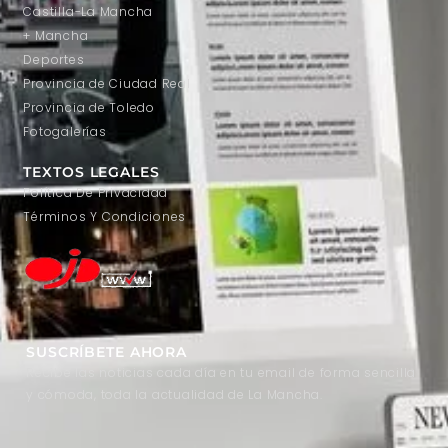
Castilla-La Mancha
+ Mancha
Deportes
Provincia de Ciudad Real
Provincia de Toledo
Fotogalerías
TEXTOS LEGALES
Política De Privacidad
Términos Y Condiciones
SUSCRÍBETE AHORA
Recibe las noticias cada día en tu email de forma sencilla
y cómoda, toda la actualidad de La Mancha.