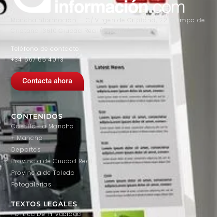
Manchainformación. – C/ Virgen de Criptana, 22. Campo de
Criptana 13610 Ciudad Real (España)
Teléfono de contacto:
+34 667 55 40 13
Contacta ahora
CONTENIDOS
Castilla-La Mancha
+ Mancha
Deportes
Provincia de Ciudad Real
Provincia de Toledo
Fotogalerías
TEXTOS LEGALES
Política De Privacidad