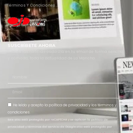
Términos Y Condiciones
SUSCRÍBETE AHORA
Recibe las noticias cada día en tu email de forma sencilla
y cómoda, toda la actualidad de La Mancha.
He leído y acepto la
política de privacidad
y los
términos y
condiciones
.
Este sitio está protegido por reCAPTCHA y se aplican la política de
privacidad y términos del servicio de Google.sitio está protegido por