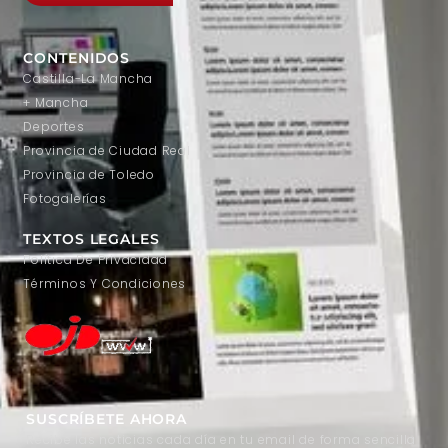
CONTENIDOS
Castilla-La Mancha
+ Mancha
Deportes
Provincia de Ciudad Real
Provincia de Toledo
Fotogalerías
TEXTOS LEGALES
Política De Privacidad
Términos Y Condiciones
SUSCRÍBETE AHORA
Recibe las noticias cada día en tu email de forma sencilla