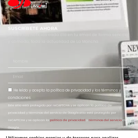
SUSCRÍBETE AHORA
Recibe las noticias cada día en tu email de forma sencilla
y cómoda, toda la actualidad de La Mancha.
He leído y acepto la
política de privacidad
y los
términos y
condiciones
.
Este sitio está protegido por reCAPTCHA y se aplican la política de
privacidad y términos del servicio de Google.sitio está protegido por
reCAPTCHA y se aplican la
política de privacidad
y
términos del servicio
de
Google.
Utilizamos cookies propias y de terceros para analizar