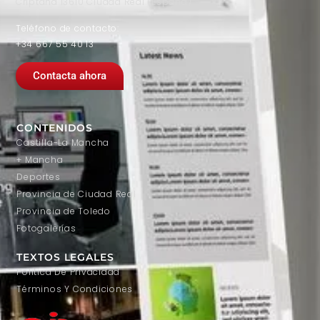
Criptana 13610 Ciudad Real (España)
Teléfono de contacto:
+34 667 55 40 13
Contacta ahora
CONTENIDOS
Castilla-La Mancha
+ Mancha
Deportes
Provincia de Ciudad Real
Provincia de Toledo
Fotogalerías
TEXTOS LEGALES
Política De Privacidad
Términos Y Condiciones