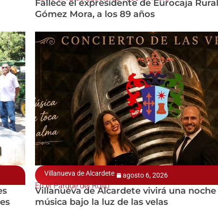
Fallece el expresidente de Eurocaja Rura
Gómez Mora, a los 89 años
Villanueva de Alcardete
agosto 6, 2026
En el Parque del Rollo
es
Villanueva de Alcardete vivirá una noch
res
música bajo la luz de las velas