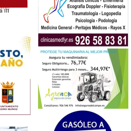
remio
 III