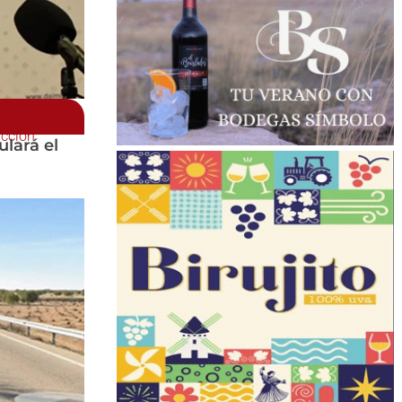
ucción
lará el