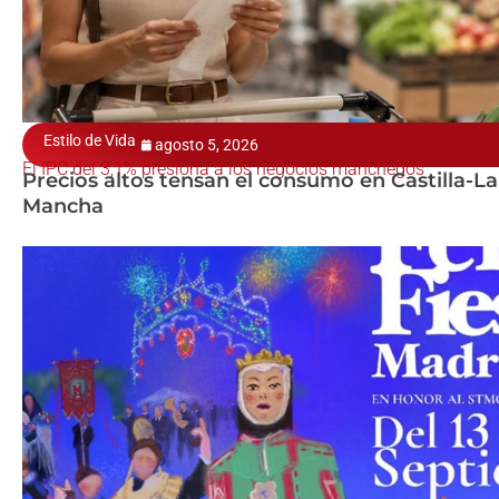
Estilo de Vida
agosto 5, 2026
El IPC del 3,1% presiona a los negocios manchegos
Precios altos tensan el consumo en Castilla-La
Mancha