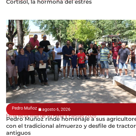
Cortisol, la hormona del estrés
Pedro Muñoz
agosto 6, 2026
En la recta final de su Feria y Fiestas 2026
Pedro Muñoz rinde homenaje a sus agricultor
con el tradicional almuerzo y desfile de tracto
antiguos