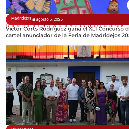
Madridejos
agosto 5, 2026
La localidad comienza ya la cuenta atrás hacia sus fiestas
Víctor Corts Rodríguez gana el XLI Concurso d
cartel anunciador de la Feria de Madridejos 20