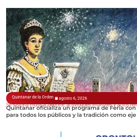
Quintanar de la Orden
agosto 6, 2026
Se fusiona música, deporte, actividades infantiles y actos rel
Quintanar oficializa un programa de Feria con
para todos los públicos y la tradición como eje