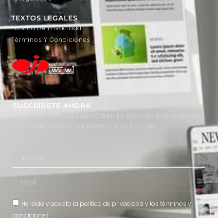
TEXTOS LEGALES
Política De Privacidad
Términos Y Condiciones
SUSCRÍBETE AHORA
Recibe las noticias cada día en tu email de forma sencilla
y cómoda, toda la actualidad de La Mancha.
He leído y acepto la
política de privacidad
y los
términos y
condiciones
.