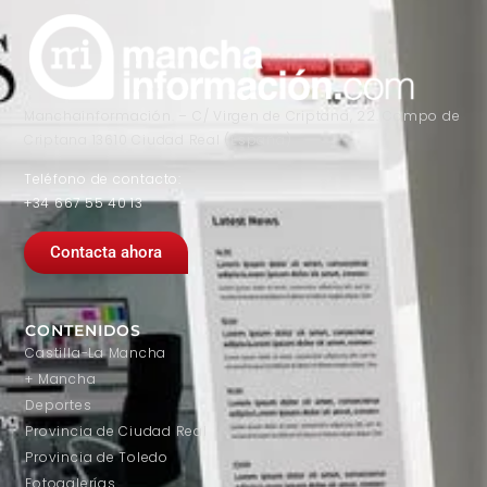
Manchainformación. – C/ Virgen de Criptana, 22. Campo de
Criptana 13610 Ciudad Real (España)
Teléfono de contacto:
+34 667 55 40 13
Contacta ahora
CONTENIDOS
Castilla-La Mancha
+ Mancha
Deportes
Provincia de Ciudad Real
Provincia de Toledo
Fotogalerías