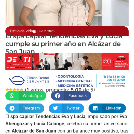
Estilo de Vida
julio 2, 2026
Bienestar, belleza y salud capilar
El spa capilar Tendencias Eva y Lucía
cumple su primer año en Alcázar de
San Juan
manchainformacion.com
(
1
votos, promedio:
5,00
de 5)
WhatsApp
Facebook
Telegram
Twitter
LinkedIn
El
spa capilar
Tendencias Eva y Lucía
, impulsado por
Eva
Abengózar
y
Lucía Calonge
,
celebra su primer aniversario
en
Alcázar de San Juan
con un balance muy positivo, tras