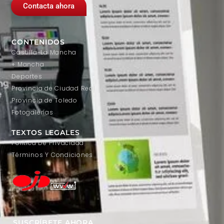
Contacta ahora
CONTENIDOS
Castilla-La Mancha
+ Mancha
Deportes
Provincia de Ciudad Real
Provincia de Toledo
Fotogalerías
TEXTOS LEGALES
Política De Privacidad
Términos Y Condiciones
SUSCRÍBETE AHORA