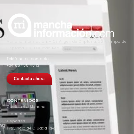
Manchainformación. – C/ Virgen de Criptana, 22. Campo de
Criptana 13610 Ciudad Real (España)
Teléfono de contacto:
+34 667 55 40 13
Contacta ahora
CONTENIDOS
Castilla-La Mancha
+ Mancha
Deportes
Provincia de Ciudad Real