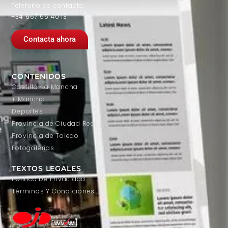
Teléfono de contacto:
+34 667 55 40 13
Contacta ahora
CONTENIDOS
Castilla-La Mancha
+ Mancha
Deportes
Provincia de Ciudad Real
Provincia de Toledo
Fotogalerías
TEXTOS LEGALES
Política De Privacidad
Términos Y Condiciones