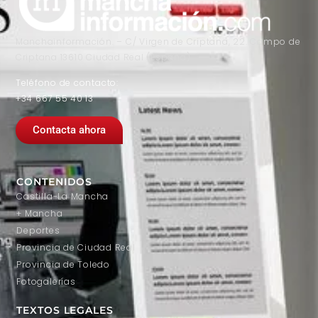
Manchainformación. – C/ Virgen de Criptana, 22. Campo de
Criptana 13610 Ciudad Real (España)
Teléfono de contacto:
+34 667 55 40 13
Contacta ahora
CONTENIDOS
Castilla-La Mancha
+ Mancha
Deportes
Provincia de Ciudad Real
Provincia de Toledo
Fotogalerías
TEXTOS LEGALES