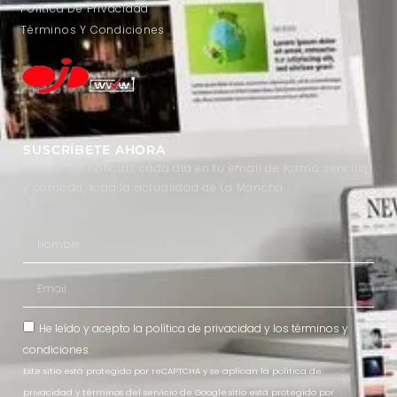
Política De Privacidad
Términos Y Condiciones
SUSCRÍBETE AHORA
Recibe las noticias cada día en tu email de forma sencilla
y cómoda, toda la actualidad de La Mancha.
He leído y acepto la
política de privacidad
y los
términos y
condiciones
.
Este sitio está protegido por reCAPTCHA y se aplican la política de
privacidad y términos del servicio de Google.sitio está protegido por