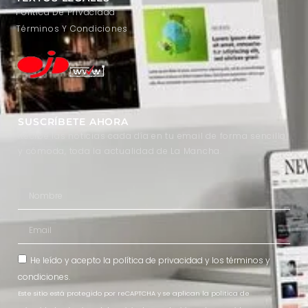
Política De Privacidad
Términos Y Condiciones
SUSCRÍBETE AHORA
Recibe las noticias cada día en tu email de forma sencilla
y cómoda, toda la actualidad de La Mancha.
He leído y acepto la
política de privacidad
y los
términos y
condiciones
.
Este sitio está protegido por reCAPTCHA y se aplican la política de