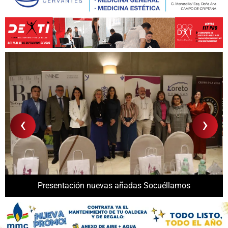
‹
›
Presentación nuevas añadas Socuéllamos