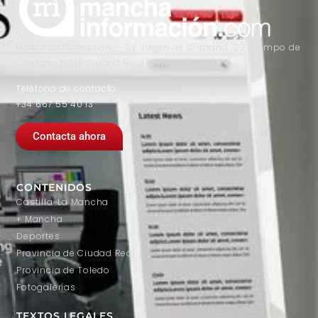
Manchainformación. – C/ Virgen de Criptana, 22. Campo de
Criptana 13610 Ciudad Real (España)
Teléfono de contacto:
+34 667 55 40 13
Contacta ahora
CONTENIDOS
Castilla-La Mancha
+ Mancha
Deportes
Provincia de Ciudad Real
Provincia de Toledo
Fotogalerías
TEXTOS LEGALES