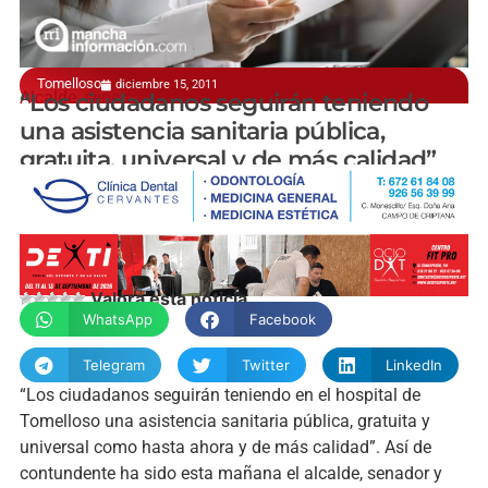
Tomelloso
diciembre 15, 2011
Alcalde, senador y presidente del PP local
“Los ciudadanos seguirán teniendo
una asistencia sanitaria pública,
gratuita, universal y de más calidad”
manchainformacion.com
Valora esta noticia
WhatsApp
Facebook
Telegram
Twitter
LinkedIn
“Los ciudadanos seguirán teniendo en el hospital de
Tomelloso una asistencia sanitaria pública, gratuita y
universal como hasta ahora y de más calidad”. Así de
contundente ha sido esta mañana el alcalde, senador y