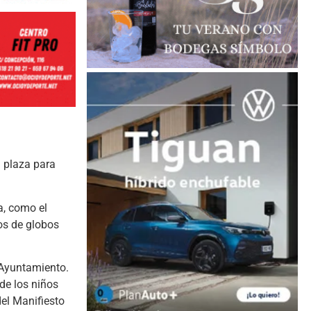
a plaza para
a, como el
los de globos
 Ayuntamiento.
de los niños
el Manifiesto