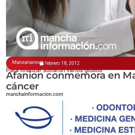
Manzanares
febrero 18, 2012
Para finalizar soltaron varios globos
Afanion conmemora en Man
cáncer
manchainformacion.com