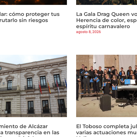
lar: cómo proteger tus
La Gala Drag Queen vol
frutarlo sin riesgos
Herencia de color, esp
espíritu carnavalero
agosto 8, 2026
miento de Alcázar
El Toboso completa ju
la transparencia en las
varias actuaciones mu