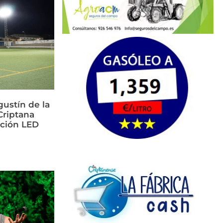
ustín de la
riptana
ación LED