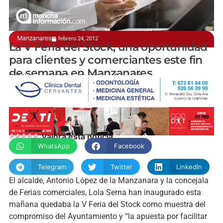
Manzanares
febrero 24, 2012
Inaugurada esta mañana en el Pabellón ferial
La V Feria del Stock, una oportunidad
para clientes y comerciantes este fin
de semana en Manzanares
P. Atienza | Wilfrido Santiago Camacho
Valora esta noticia
WhatsApp
Facebook
Telegram
Twitter
LinkedIn
El alcalde, Antonio López de la Manzanara y la concejala
de Ferias comerciales, Lola Serna han inaugurado esta
mañana quedaba la V Feria del Stock como muestra del
compromiso del Ayuntamiento y “la apuesta por facilitar