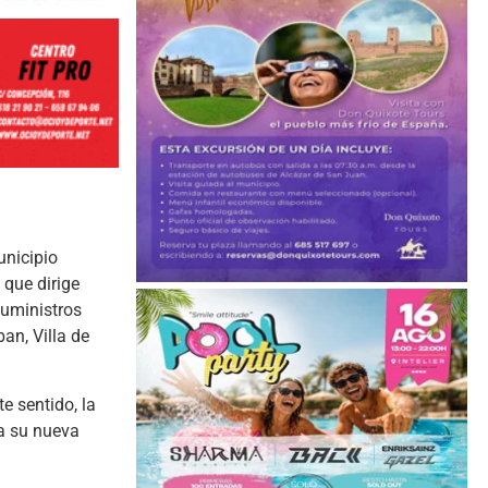
unicipio
 que dirige
suministros
an, Villa de
e sentido, la
ra su nueva