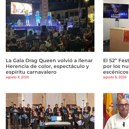
La Gala Drag Queen volvió a llenar
El 52º Fes
Herencia de color, espectáculo y
por los n
espíritu carnavalero
escénicos
agosto 8, 2026
agosto 8, 2026