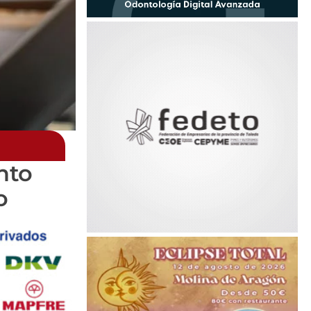
nto
o