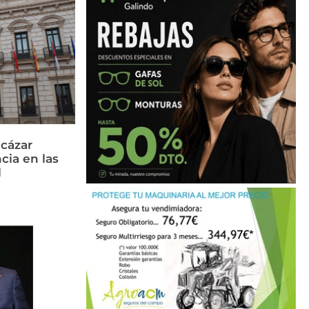
cázar
cia en las
l