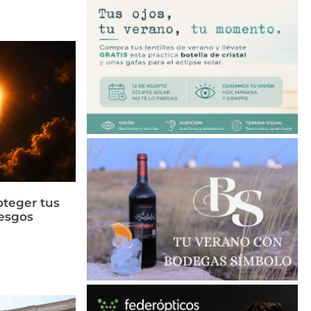
oteger tus
iesgos