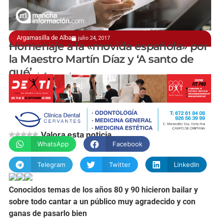
Argamasilla de Alba
julio 24, 2017
A través del concierto 'Lo mejor de los 80 y 90'
Homenaje a la «movida española» por
la Maestro Martín Díaz y ‘A santo de
qué’
manchainformacion.com
Valora esta noticia
WhatsApp
Facebook
Telegram
Twitter
LinkedIn
Conocidos temas de los años 80 y 90 hicieron bailar y
sobre todo cantar a un público muy agradecido y con
ganas de pasarlo bien