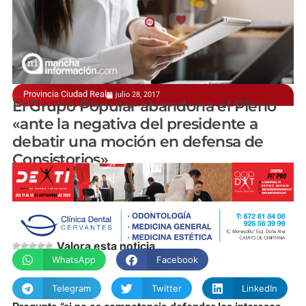
Provincia Ciudad Real
julio 28, 2017
"Caballero rechaza la urgencia de dicha moción"
El Grupo Popular abandona el Pleno
«ante la negativa del presidente a
debatir una moción en defensa de
Consistorios»
manchainformacion.com
Valora esta noticia
WhatsApp
Facebook
Telegram
Twitter
LinkedIn