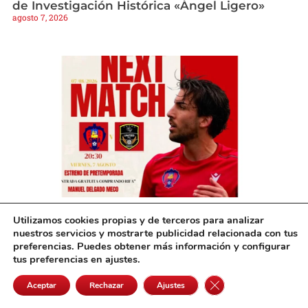
de Investigación Histórica «Ángel Ligero»
agosto 7, 2026
El Emers Sporting de Alcázar afronta este
Utilizamos cookies propias y de terceros para analizar
viernes su primer partido de pretemporada
nuestros servicios y mostrarte publicidad relacionada con tus
agosto 6, 2026
preferencias. Puedes obtener más información y configurar
tus preferencias en ajustes.
Cerrar el banner de 
Aceptar
Rechazar
Ajustes