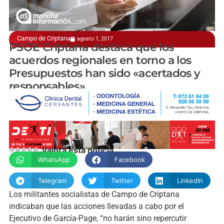
Campo de Criptana
agosto 1, 2017
"La asamblea transcurre con total normalidad"
PSOE Criptana destaca que los
acuerdos regionales en torno a los
Presupuestos han sido «acertados y
responsables»
manchainformacion.com
Valora esta noticia
WhatsApp
Facebook
Telegram
Twitter
LinkedIn
Los militantes socialistas de Campo de Criptana
indicaban que las acciones llevadas a cabo por el
Ejecutivo de García-Page, “no harán sino repercutir