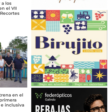
 a los
n el VII
 Recortes
rena en el
primera
 e inclusiva