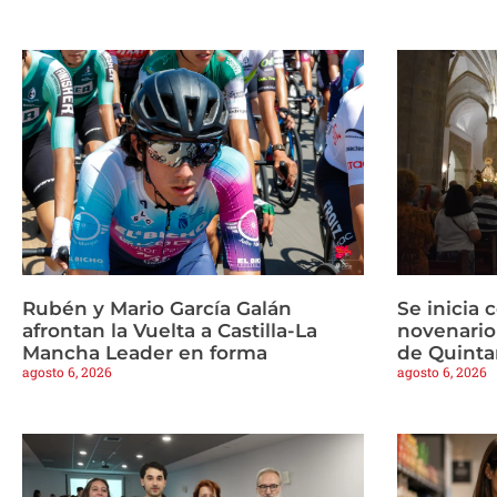
Rubén y Mario García Galán
Se inicia 
afrontan la Vuelta a Castilla-La
novenario
Mancha Leader en forma
de Quinta
agosto 6, 2026
agosto 6, 2026