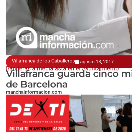
Villafranca de los Caballeros
agosto 18, 2017
Banderas a media asta en el Ayuntamiento
Villafranca guarda cinco m
de Barcelona
manchainformacion.com