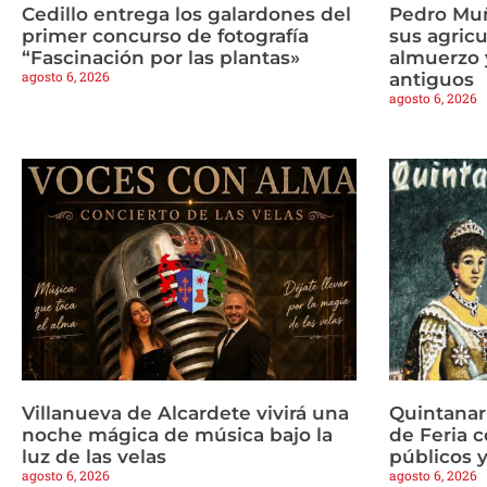
Cedillo entrega los galardones del
Pedro Mu
primer concurso de fotografía
sus agricu
“Fascinación por las plantas»
almuerzo y
agosto 6, 2026
antiguos
agosto 6, 2026
Villanueva de Alcardete vivirá una
Quintanar
noche mágica de música bajo la
de Feria c
luz de las velas
públicos y
agosto 6, 2026
agosto 6, 2026