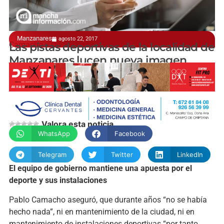
Manzanares
agosto 22, 2017
Camacho y Díaz-Benito visitan las instalaciones
Las pistas deportivas de la localidad de
Manzanares lucen nueva imagen
manchainformacion.com
Valora esta noticia
WhatsApp
Facebook
Telegram
Twitter
LinkedIn
El equipo de gobierno mantiene una apuesta por el
deporte y sus instalaciones
Pablo Camacho aseguró, que durante años “no se había
hecho nada”, ni en mantenimiento de la ciudad, ni en
mantenimiento de instalaciones deportivas “por tanto