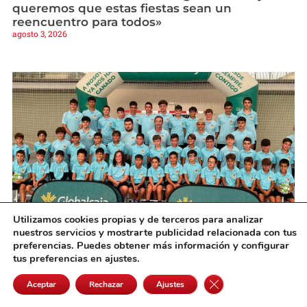
queremos que estas fiestas sean un
reencuentro para todos»
agosto 3, 2026
Utilizamos cookies propias y de terceros para analizar
nuestros servicios y mostrarte publicidad relacionada con tus
Da comienzo el Campus de Fútbol Sala
preferencias. Puedes obtener más información y configurar
Dynamo Alcázar FS
tus preferencias en ajustes.
agosto 3, 2026
Cerrar el banner de 
Aceptar
Rechazar
Ajustes