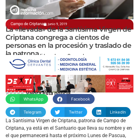
Campo de Criptana
junio 9, 2019
Traslado hasta el santuario situado en el cerro
La «llevada» de la Santísima Virgen de
Criptana congrega a cientos de
personas en la procesión y traslado de
la patrona
Pilar Atienza | Vídeo: Jorge Camacho
Valora esta noticia
WhatsApp
Facebook
Telegram
Twitter
LinkedIn
La Santísima Virgen de Criptana, patrona de Campo de
Criptana, ya está en el Santuario que lleva su nombre y en
el que permanecerá hasta el próximo Lunes de Pascua,