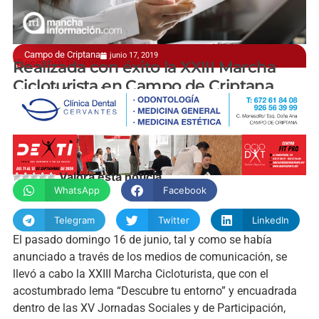
Campo de Criptana
junio 17, 2019
"Descubre tu entorno"
Realizada con éxito la XXIII Marcha
Cicloturista en Campo de Criptana
manchainformacion.com
Valora esta noticia
WhatsApp
Facebook
Telegram
Twitter
LinkedIn
El pasado domingo 16 de junio, tal y como se había
anunciado a través de los medios de comunicación, se
llevó a cabo la XXIII Marcha Cicloturista, que con el
acostumbrado lema “Descubre tu entorno” y encuadrada
dentro de las XV Jornadas Sociales y de Participación,