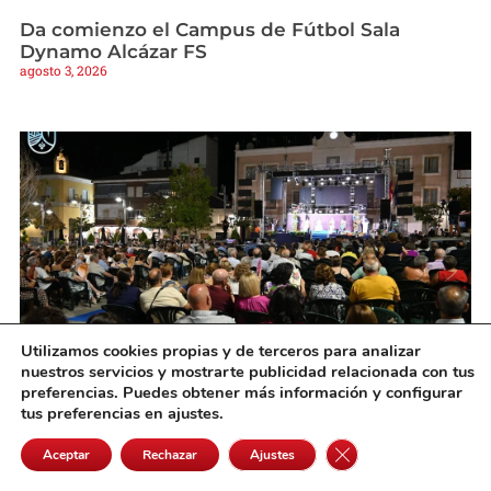
Da comienzo el Campus de Fútbol Sala
Dynamo Alcázar FS
agosto 3, 2026
Utilizamos cookies propias y de terceros para analizar
nuestros servicios y mostrarte publicidad relacionada con tus
Socuéllamos da la bienvenida a su Feria y
preferencias. Puedes obtener más información y configurar
Fiestas 2026 con una noche de pregón,
tus preferencias en ajustes.
tradición y música
Cerrar el banner de 
agosto 3, 2026
Aceptar
Rechazar
Ajustes