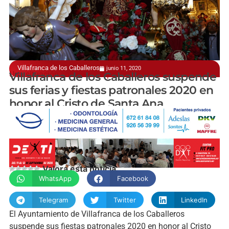
Villafranca de los Caballeros
junio 11, 2020
Una situación sobrevenida por la crisis sanitaria
Villafranca de los Caballeros suspende
sus ferias y fiestas patronales 2020 en
honor al Cristo de Santa Ana
manchainformacion.com
Valora esta noticia
WhatsApp
Facebook
Telegram
Twitter
LinkedIn
El Ayuntamiento de Villafranca de los Caballeros
suspende sus fiestas patronales 2020 en honor al Cristo