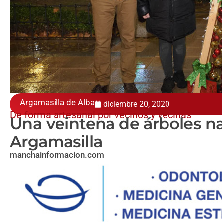
Argamasilla de Alba
diciembre 20, 2020
De forma artesanal por vecinos y vecinas
Una veintena de árboles na
Argamasilla
manchainformacion.com