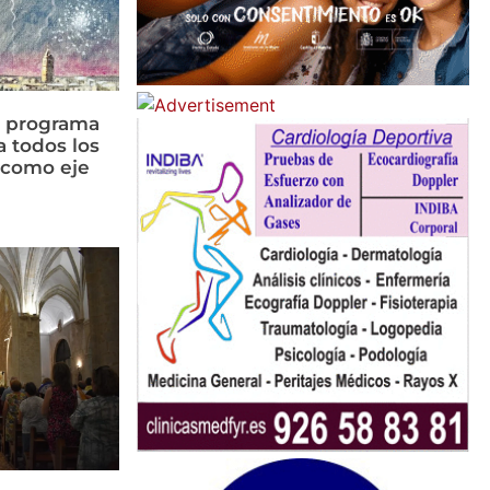
n programa
a todos los
n como eje