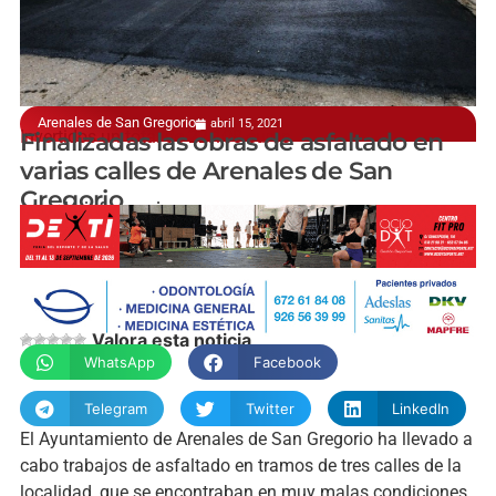
Arenales de San Gregorio
abril 15, 2021
Invertidos un total de 22.108 euros
Finalizadas las obras de asfaltado en
varias calles de Arenales de San
Gregorio
manchainformacion.com
Valora esta noticia
WhatsApp
Facebook
Telegram
Twitter
LinkedIn
El Ayuntamiento de Arenales de San Gregorio ha llevado a
cabo trabajos de asfaltado en tramos de tres calles de la
localidad, que se encontraban en muy malas condiciones