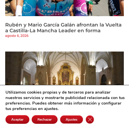
Rubén y Mario García Galán afrontan la Vuelta
a Castilla-La Mancha Leader en forma
agosto 6, 2026
Utilizamos cookies propias y de terceros para analizar
nuestros servicios y mostrarte publicidad relacionada con tus
preferencias. Puedes obtener más información y configurar
tus preferencias en ajustes.
Cerrar el banner de 
Se inicia con gran participación el novenario
Aceptar
Rechazar
Ajustes
en honor a la Patrona de Quintanar de la