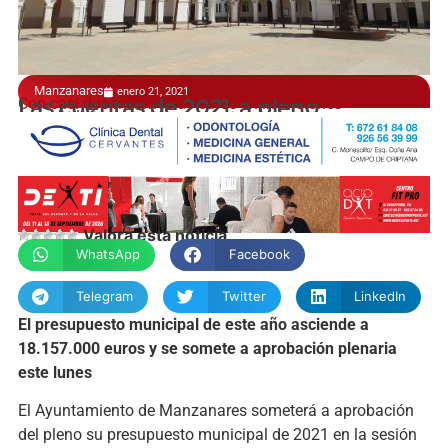
Manzanares
enero 21, 2021
Con casi dos millones de euros en inversiones
Las cuentas de 2021, a pleno
manchainformacion.com
Valora esta noticia
WhatsApp
Facebook
Telegram
Twitter
LinkedIn
El presupuesto municipal de este año asciende a
18.157.000 euros y se somete a aprobación plenaria
este lunes
El Ayuntamiento de Manzanares someterá a aprobación
del pleno su presupuesto municipal de 2021 en la sesión