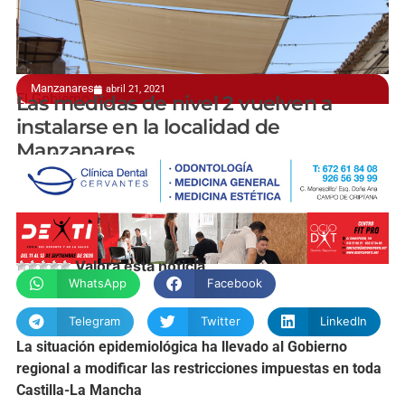
Manzanares
abril 21, 2021
El Gobierno regional modifica las restricciones
Las medidas de nivel 2 vuelven a
instalarse en la localidad de
Manzanares
manchainformacion.com
Valora esta noticia
WhatsApp
Facebook
Telegram
Twitter
LinkedIn
La situación epidemiológica ha llevado al Gobierno
regional a modificar las restricciones impuestas en toda
Castilla-La Mancha