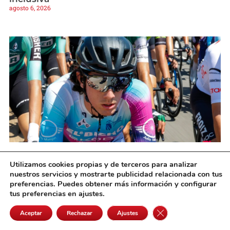
agosto 6, 2026
Rubén y Mario García Galán afrontan la Vuelta
Utilizamos cookies propias y de terceros para analizar
a Castilla-La Mancha Leader en forma
nuestros servicios y mostrarte publicidad relacionada con tus
agosto 6, 2026
preferencias. Puedes obtener más información y configurar
tus preferencias en ajustes.
Cerrar el banner de 
Aceptar
Rechazar
Ajustes