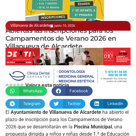
Villanueva de Alcardete
junio 10, 2026
En la Piscina Municipal
Abiertas las inscripciones para los
Campamentos de Verano 2026 en
Villanueva de Alcardete
manchainformacion.com
Valora esta noticia
WhatsApp
Facebook
Telegram
Twitter
LinkedIn
El
Ayuntamiento de Villanueva de Alcardete
ha abierto el
plazo de inscripción para los Campamentos de Verano
2026 que se desarrollarán en la
Piscina Municipal
, una
propuesta dirigida a niños y niñas desde 1.º de Educación