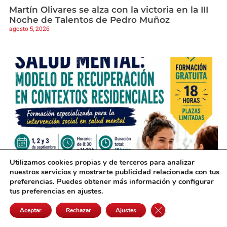
Martín Olivares se alza con la victoria en la III
Noche de Talentos de Pedro Muñoz
agosto 5, 2026
Utilizamos cookies propias y de terceros para analizar
nuestros servicios y mostrarte publicidad relacionada con tus
Una nueva formación gratuita en Alcázar
preferencias. Puedes obtener más información y configurar
preparará a profesionales sobre salud mental
tus preferencias en ajustes.
agosto 5, 2026
Cerrar el banner de 
Aceptar
Rechazar
Ajustes