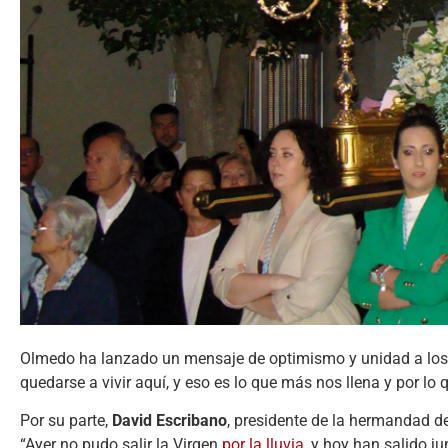
Olmedo ha lanzado un mensaje de optimismo y unidad a los ve
quedarse a vivir aquí, y eso es lo que más nos llena y por lo
Por su parte,
David Escribano
, presidente de la hermandad de
“Ayer no pudo salir la Virgen
por la lluvia
, y hoy han salido j