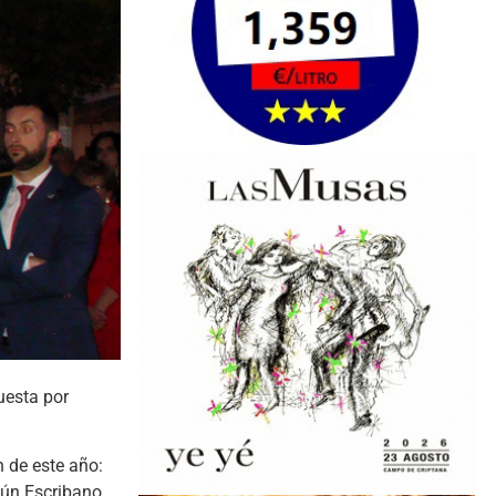
uesta por
n de este año:
gún Escribano,