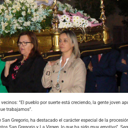
cinos: “El pueblo por suerte está creciendo, la gente joven ap
 que trabajamos”.
 San Gregorio, ha destacado el carácter especial de la procesió
untos San Gregorio y La Virgen, lo que ha sido muy emotivo”. Se