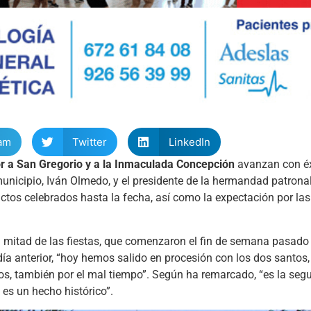
am
Twitter
LinkedIn
r a San Gregorio y a la Inmaculada Concepción
avanzan con éx
municipio, Iván Olmedo, y el presidente de la hermandad patrona
ctos celebrados hasta la fecha, así como la expectación por las
 mitad de las fiestas, que comenzaron el fin de semana pasado 
 día anterior, “hoy hemos salido en procesión con los dos santos
os, también por el mal tiempo”. Según ha remarcado, “es la seg
 es un hecho histórico”.