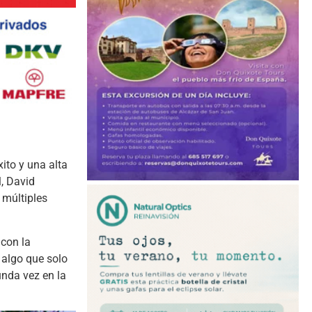
ito y una alta
l, David
 múltiples
con la
, algo que solo
unda vez en la