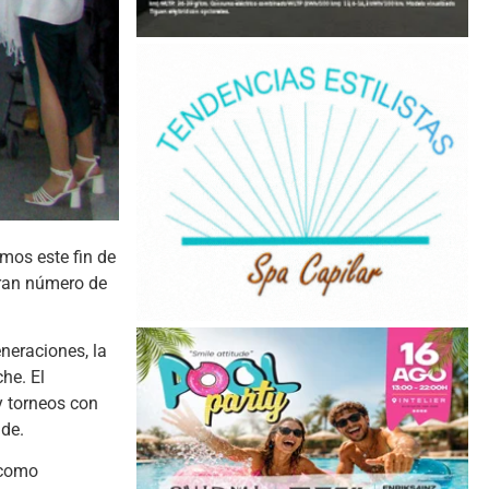
mos este fin de
gran número de
neraciones, la
he. El
y torneos con
lde.
 como