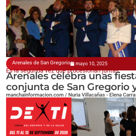
Arenales de San Gregorio
mayo 10, 2025
Es la segunda vez que procesionan juntas
Arenales celebra unas fiest
conjunta de San Gregorio 
manchainformacion.com / Nuria Villacañas - Elena Carr