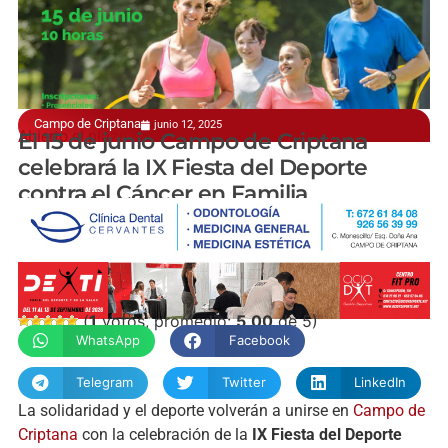
Campo de Criptana
junio 12, 2025
Abierto el plazo de inscripción
El 15 de junio Campo de Criptana
celebrará la IX Fiesta del Deporte
contra el Cáncer en Familia
manchainformacion.com
(
1
votos, promedio:
5,00
de 5)
WhatsApp
Facebook
Telegram
Twitter
LinkedIn
La solidaridad y el deporte volverán a unirse en
Campo de
Criptana
con la celebración de la
IX Fiesta del Deporte