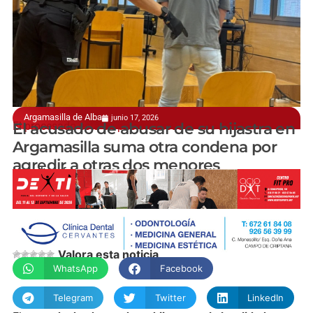
Argamasilla de Alba
junio 17, 2026
El procesado está en prisión desde el año 2022
El acusado de abusar de su hijastra en
Argamasilla suma otra condena por
agredir a otras dos menores
manchainformacion.com
Valora esta noticia
WhatsApp
Facebook
Telegram
Twitter
LinkedIn