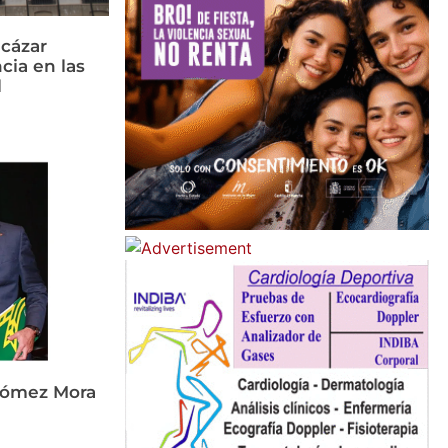
cázar
cia en las
l
Gómez Mora