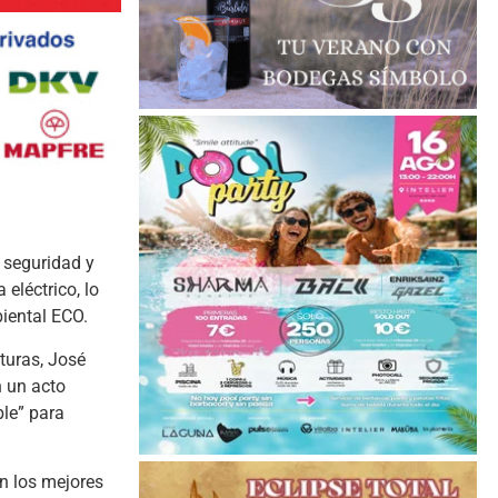
 seguridad y
eléctrico, lo
biental ECO.
turas, José
n un acto
ble” para
on los mejores