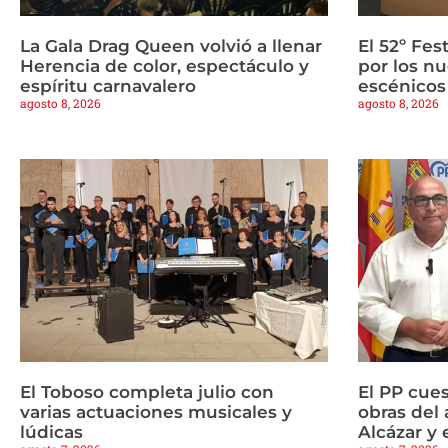
La Gala Drag Queen volvió a llenar
El 52º Fes
Herencia de color, espectáculo y
por los n
espíritu carnavalero
escénicos
agosto 8, 2026
agosto 8, 2026
El Toboso completa julio con
El PP cues
varias actuaciones musicales y
obras del 
lúdicas
Alcázar y 