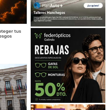
oteger tus
iesgos