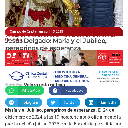
Campo de Criptana
abril 15, 2025
Saluda del presidente de la Hermandad de la Virgen de
Criptana
Jesús Delgado: María y el Jubileo,
peregrinos de esperanza
manchainformacion.com
Valora esta noticia
WhatsApp
Facebook
Telegram
Twitter
LinkedIn
María y el Jubileo, peregrinos de esperanza.
El 24 de
diciembre de 2024 a las 19 horas, se abrió oficialmente la
puerta del año jubilar 2025 con la Eucaristía presidida por