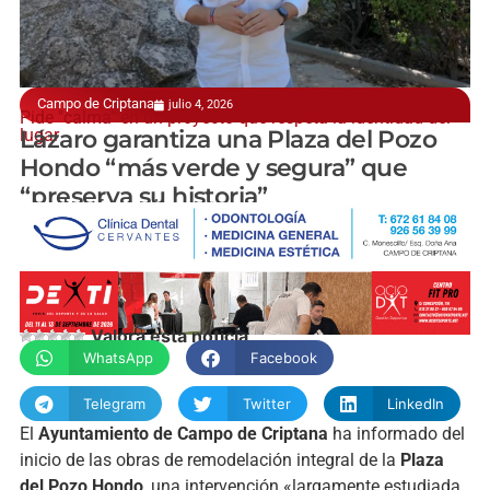
Campo de Criptana
julio 4, 2026
Pide "calma" en un proyecto que respeta la identidad del
lugar
Lázaro garantiza una Plaza del Pozo
Hondo “más verde y segura” que
“preserva su historia”
manchainformacion.com
Valora esta noticia
WhatsApp
Facebook
Telegram
Twitter
LinkedIn
El
Ayuntamiento de Campo de Criptana
ha informado del
inicio de las obras de remodelación integral de la
Plaza
del Pozo Hondo
, una intervención «largamente estudiada