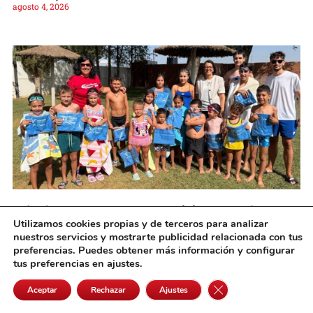
agosto 4, 2026
Más de 5.000 personas participan en el
Utilizamos cookies propias y de terceros para analizar
programa de cursos de natación de la
nuestros servicios y mostrarte publicidad relacionada con tus
Diputación
preferencias. Puedes obtener más información y configurar
agosto 4, 2026
tus preferencias en ajustes.
Cerrar el banner de 
Aceptar
Rechazar
Ajustes