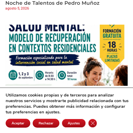
Noche de Talentos de Pedro Muñoz
agosto 5, 2026
Una nueva formación gratuita en Alcázar
Utilizamos cookies propias y de terceros para analizar
nuestros servicios y mostrarte publicidad relacionada con tus
preparará a profesionales sobre salud mental
preferencias. Puedes obtener más información y configurar
agosto 5, 2026
tus preferencias en ajustes.
Cerrar el banner de 
Aceptar
Rechazar
Ajustes