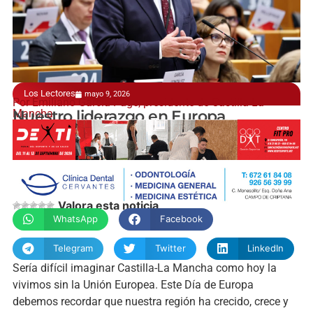
Los Lectores
mayo 9, 2026
Por Emiliano García-Page, presidente de Castilla-La
Mancha
Nuestro liderazgo en Europa
manchainformacion.com
Valora esta noticia
WhatsApp
Facebook
Telegram
Twitter
LinkedIn
Sería difícil imaginar Castilla-La Mancha como hoy la
vivimos sin la Unión Europea. Este Día de Europa
debemos recordar que nuestra región ha crecido, crece y