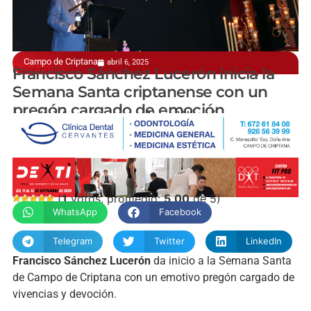
Campo de Criptana
abril 6, 2025
Celebrado en el Teatro Cervantes de Campo de Criptana
Francisco Sánchez Lucerón inicia la
Semana Santa criptanense con un
pregón cargado de emoción
manchainformacion.com / Nuria Villacañas
(
1
votos, promedio:
5,00
de 5)
WhatsApp
Facebook
Telegram
Twitter
LinkedIn
Francisco Sánchez Lucerón
da inicio a la Semana Santa
de Campo de Criptana con un emotivo pregón cargado de
vivencias y devoción.