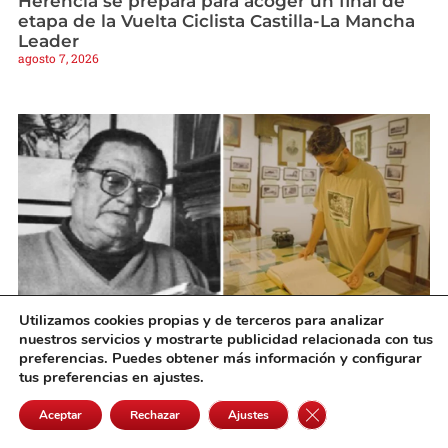
Herencia se prepara para acoger un final de
etapa de la Vuelta Ciclista Castilla-La Mancha
Leader
agosto 7, 2026
Utilizamos cookies propias y de terceros para analizar
nuestros servicios y mostrarte publicidad relacionada con tus
El Ayuntamiento de Alcázar convoca la V Beca
preferencias. Puedes obtener más información y configurar
de Investigación Histórica «Ángel Ligero»
tus preferencias en ajustes.
agosto 7, 2026
Cerrar el banner de 
Aceptar
Rechazar
Ajustes