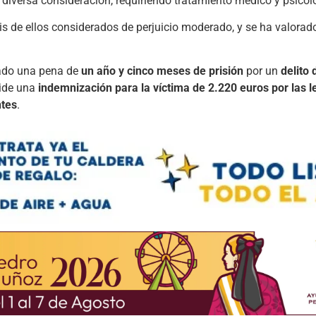
e
diversa
consideración
,
requiriendo
tratamiento
médico
y
psicol
is
de
ellos
considerados
de
perjuicio
moderado
,
y
se
ha
valorad
ado
una
pena
de
un
año
y
cinco
meses
de
prisión
por
un
delito
ide
una
indemnización
para
la
víctima
de
2.220
euros
por
las
l
ntes
.