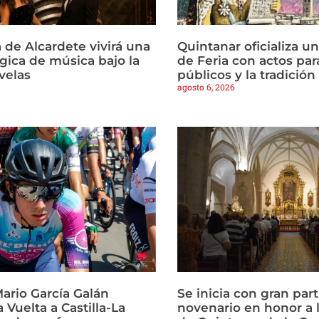
 de Alcardete vivirá una
Quintanar oficializa u
ica de música bajo la
de Feria con actos par
 velas
públicos y la tradició
agosto 6, 2026
ario García Galán
Se inicia con gran part
a Vuelta a Castilla-La
novenario en honor a 