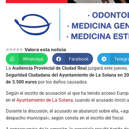
Valora esta noticia
WhatsApp
Facebook
Telegr
La
Audiencia
Provincial
de
Ciudad
Real
juzgará
este
jueves,
Seguridad
Ciudadana
del
Ayuntamiento
de
La
Solana
en
20
de
3.500
euros
por
los
daños
causados.
Según
el
escrito
de
acusación
al
que
ha
tenido
acceso
Euro
en
el
Ayuntamiento
de
La
Solana
,
cuando
el
acusado
inició
Durante
la
discusión,
el
acusado
se
abalanzó
sobre
ella,
«
ag
despacho
municipal»
,
según
consta
en
el
escrito
del
fiscal.