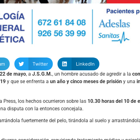
am
Twitter
LinkedIn
22
de
mayo
,
a
J.
S.
G.
M.
,
un
hombre
acusado
de
agredir
a
la
con
19
y
que
se
enfrenta
a
un
año
y
cinco
meses
de
prisión
y
una
i
pa
Press,
los
hechos
ocurrieron
sobre
las
10.30
horas
del
10
de
una
disputa
con
la
entonces
concejala.
arrándola
fuertemente
del
pelo,
tirándola
al
suelo
y
arrastrándo