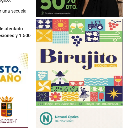
ógico
.
o
una
secuela
de
atentado
esiones
y
1.500