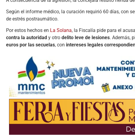
A
consecuencia
de
la
agresión,
la
concejala
resultó
herida
d
Según
el
informe
médico,
la
curación
requirió
60
días
,
con
se
de
estrés
postraumático
.
Por
estos
hechos en
La Solana
,
la
Fiscalía
pide
para
el
acus
contra
la
autoridad
y
otro
delito
leve
de
lesiones
.
Además,
p
euros
por
las
secuelas
,
con
intereses
legales
correspondie