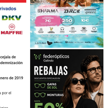
cejala
de
ndemnización
enero
de
2019
la
por
el