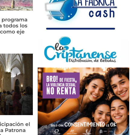
n programa
a todos los
n como eje
icipación el
la Patrona