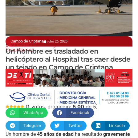
Campo de Criptana
julio 26, 2025
El suceso ha tenido lugar este sábado en la calle
Socuéllamos
Un hombre es trasladado en
helicóptero al Hospital tras caer desde
un tejado en Campo de Criptana
manchainformacion.com
(
1
votos, promedio:
5,00
de 5)
WhatsApp
Facebook
Telegram
Twitter
LinkedIn
Un hombre de
45 años de edad
ha resultado
gravemente