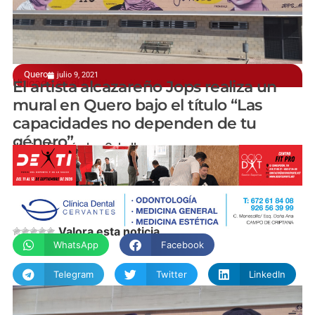
Quero
julio 9, 2021
Ubicado en el Polideportivo Municipal
El artista alcazareño Jops realiza un
mural en Quero bajo el título “Las
capacidades no dependen de tu
género”
Javier Fernández-Caballero
Valora esta noticia
WhatsApp
Facebook
Telegram
Twitter
LinkedIn