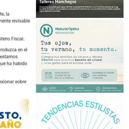
e, la
nente revisable
terio Fiscal.
produzca en el
i estamos
 que ha habido
lexionar sobre