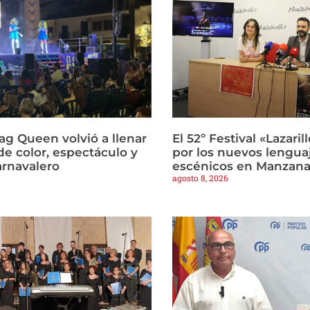
ag Queen volvió a llenar
El 52º Festival «Lazari
de color, espectáculo y
por los nuevos lengua
arnavalero
escénicos en Manzana
agosto 8, 2026