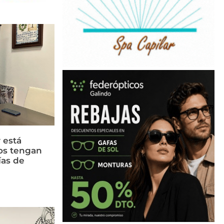
 está
os tengan
ías de