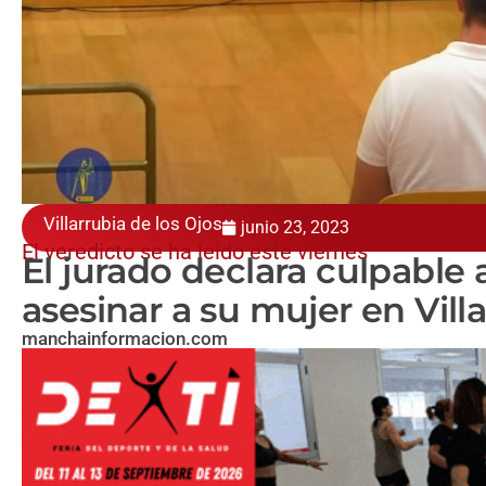
Villarrubia de los Ojos
junio 23, 2023
El veredicto se ha leído este viernes
El jurado declara culpable
asesinar a su mujer en Vill
manchainformacion.com