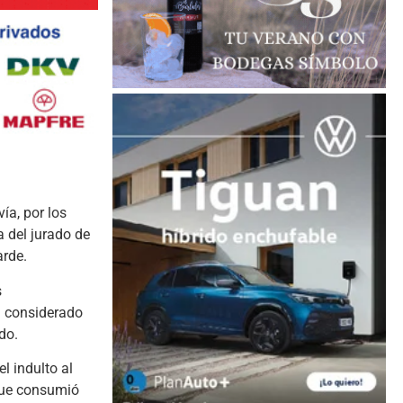
ía, por los
a del jurado de
arde.
s
n considerado
do.
l indulto al
que consumió