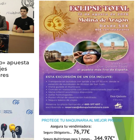
llo» apuesta
jes
res