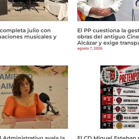
 completa julio con
El PP cuestiona la gest
tuaciones musicales y
obras del antiguo Cine
Alcázar y exige transp
agosto 7, 2026
l Administrativo avala la
El CD Miguel Esteban